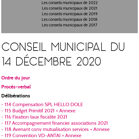
Les conseils municipaux de 2022
Les conseils municipaux de 2021
Les conseils municipaux de 2019
Les conseils municipaux de 2018
Les conseils municipaux de 2017
CONSEIL MUNICIPAL DU
14 DÉCEMBRE 2020
Ordre du jour
Procès-verbal
Délibérations
- 114 Compensation SPL HELLO DOLE
- 115 Budget Primitif 2021 + Annexe
- 116 Fixation taux fiscalite 2021
- 117 Accompagnement financier associations 2021
- 118 Avenant conv mutualisation services + Annexe
- 119 Convention VD-ANTAI + Annexe