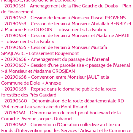
Multiplexe, rue du Général Béthouard
- 20290651 - Amenagement de la Rive Gauche du Doubs - Plan
de Financement
- 20290652 - Cession de terrain à Monsieur Pascal PROVENS
- 20290653 - Cession de terrain à Monsieur Abdallah BENBIY et
à Madame Élise DUGOIS - Lotissement « La Faulx »
- 20290654 - Cession de terrain à Monsieur et Madame AHADI
- Lotissement « La Faulx »
- 20290655 - Cession de terrain à Monsieur Mustafa
SMAJLAGIC - Lotissement Rougemont
- 20290656 - Amenagement du passage de l'Arsenal
- 20290657 - Cession d'une parcelle sise « passage de l'Arsenal
» à Monsieur et Madame GROSJEAN
- 20290658 - Convention entre Monsieur JAULT et la
Commune de Dole + Annexe
- 20290659 - Reprise dans le domaine public de la route
forestière des Prés Gaudard
- 20290660 - Dénomination de la route départementale RD
354 menant au sanctuaire du Mont Roland
- 20290661 - Dénomination du rond-point boulevard de la
Corniche Avenue Jacques Duhamel
- 20290662 - Convention d'Opération collective au titre du
Fonds d’Intervention pour les Services l’Artisanat et le Commerce