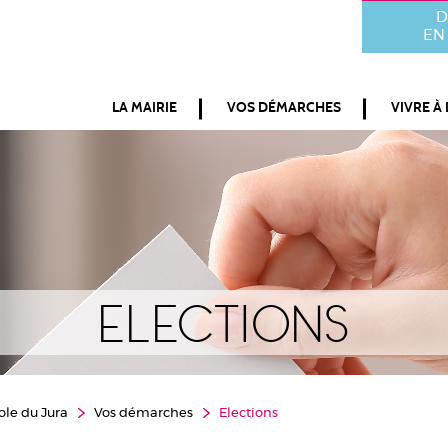
D
EN 
LA MAIRIE
VOS DÉMARCHES
VIVRE À
Elections
ole du Jura
Vos démarches
Elections