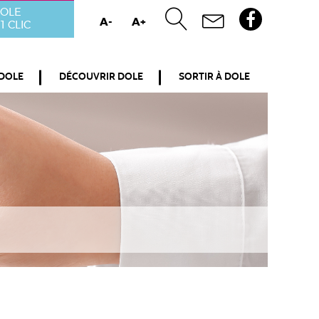
OLE
A-
A+
1 CLIC
 DOLE
DÉCOUVRIR DOLE
SORTIR À DOLE