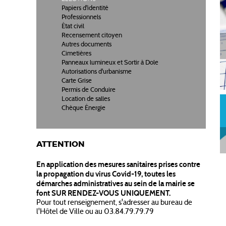
Papiers d'identité
Professionnels
État civil
Recensement citoyen
Autres documents
Cimetières
Panneaux lumineux et Sortir à Dole
Autorisations d'urbanisme
Carte Grise
Permis de Conduire
Location de salles
Chèque Énergie
ATTENTION
En application des mesures sanitaires prises contre
la propagation du virus Covid-19, toutes les
démarches administratives au sein de la mairie se
font SUR RENDEZ-VOUS UNIQUEMENT.
Pour tout renseignement, s'adresser au bureau de
l'Hôtel de Ville ou au 03.84.79.79.79