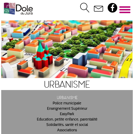
Urbanisme
Urbanisme
Police municipale
Enseignement Supérieur
EasyPark
Education, petite enfance, parentalité
Solidarités, santé et social
Associations