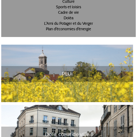
Culture
Sports et loisirs
Cadre de vie
Doléa
L'Ami du Potager et du Verger
Plan d'économies d'énergie
PLUi
Dole, cœur de ville