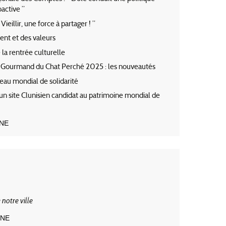
active ”
ieillir, une force à partager ! ”
ent et des valeurs
 la rentrée culturelle
d Gourmand du Chat Perché 2025 : les nouveautés
seau mondial de solidarité
 un site Clunisien candidat au patrimoine mondial de
GNE
 notre ville
GNE