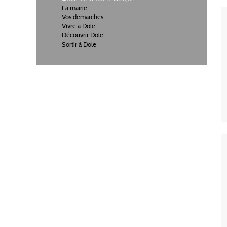
La mairie
Vos démarches
Vivre à Dole
Découvrir Dole
Sortir à Dole