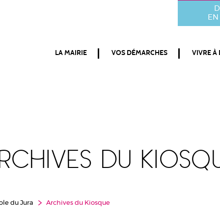
D
EN 
LA MAIRIE
VOS DÉMARCHES
VIVRE À
rchives du Kiosq
ole du Jura
Archives du Kiosque