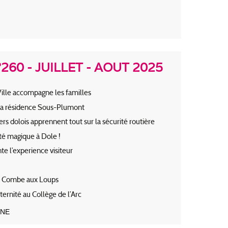
260 - JUILLET - AOUT 2025
Ville accompagne les familles
 à la résidence Sous-Plumont
iers dolois apprennent tout sur la sécurité routière
été magique à Dole !
e l’experience visiteur
 la Combe aux Loups
aternité au Collège de l’Arc
GNE