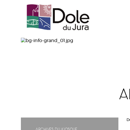
A
D
Archives du Kiosque