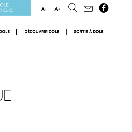
OLE
A-
A+
1 CLIC
 DOLE
DÉCOUVRIR DOLE
SORTIR À DOLE
ue