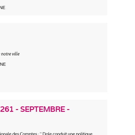
GNE
 notre ville
GNE
261 - SEPTEMBRE -
onale des Comptes : “ Dole conduit une politique