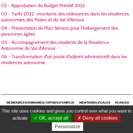
02 - Approbation du Budget Primitif 2022
03 - Tarifs 2022 : montants des redevances dans les résidences
autonomies des Paters et du Val d'Amour
04 - Présentation du Plan Séniors pour l'hébergement des
personnes âgées
05 - Accompagnement des résidents de la Résidence
Autonomie du Val d'Amour
06 - Transformation d'un poste d'adjoint administratif dans les
résidences autonomie
RESSOURCES HUMAINES / OFFRES D'EMPLOI
MENTIONS LÉGALES
PLAN DU
RÉALISATION KOREDGE
SITE
CONTACT
This site uses cookies and gives you control over what you want to
activate
OK, accept all
Deny all cookies
DOLE
Personalize
EN 1 CLIC