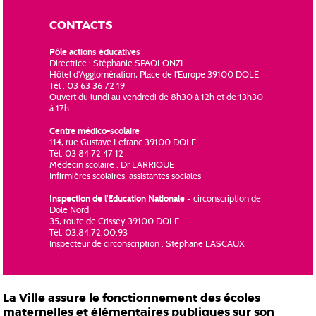
CONTACTS
Pôle actions éducatives
Directrice : Stéphanie SPAOLONZI
Hôtel d'Agglomération, Place de l'Europe 39100 DOLE
Tél : 03 63 36 72 19
Ouvert du lundi au vendredi de 8h30 à 12h et de 13h30
à 17h
Centre médico-scolaire
114, rue Gustave Lefranc 39100 DOLE
Tél. 03 84 72 47 12
Médecin scolaire : Dr LARRIQUE
Infirmières scolaires, assistantes sociales
Inspection de l'Education Nationale
- circonscription de
Dole Nord
35, route de Crissey 39100 DOLE
Tél. 03.84.72.00.93
Inspecteur de circonscription : Stéphane LASCAUX
La Ville assure le fonctionnement des écoles
maternelles et élémentaires publiques sur son