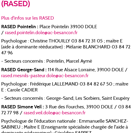
(RASED)
Plus d'infos sur les RASED
RASED Pointelin :
Place Pointelin 39100 DOLE
/
rased.pointelin.dole@ac-besancon.fr
Psychologue : Christine THOUILLY 03 84 72 31 05 ; maître E
(aide à dominante rééducative) : Mélanie BLANCHARD 03 84 72
47 96
- Secteurs concernés : Pointelin, Marcel Aymé
RASED George-Sand :
114 Rue Alsace Lorraine, 39100 DOLE /
rased.mesnils-pasteur.dole@ac-besancon.fr
Psychologue : Frédérique LALLEMAND 03 84 82 67 50 ; maître
E : Carole CADIER
- Secteurs concernés : George-Sand, Les Sorbiers, Saint Exupéry
RASED Simone Veil :
3 Rue des Fourches, 39100 DOLE / 03 84
72 77 98 /
rased.veil.dole@ac-besancon.fr
Psychologue de l'éducation nationale : Emmanuelle SANCHEZ-
SABINEU ; Maître E (Enseignante spécialisée chargée de l'aide à