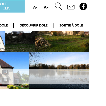
OLE
A-
A+
1 CLIC
 DOLE
DÉCOUVRIR DOLE
SORTIR À DOLE