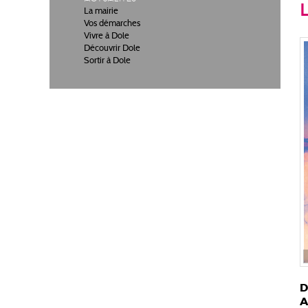
La mairie
Vos démarches
Vivre à Dole
Découvrir Dole
Sortir à Dole
D
A