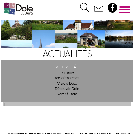
Actualités
Actualités
La mairie
Vos démarches
Vivre à Dole
Découvrir Dole
Sortir à Dole