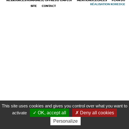
RESSOURCES HUMAINES / OFFRES D'EMPLOI
MENTIONS LÉGALES
PLAN DU
RÉALISATION KOREDGE
SITE
CONTACT
This site uses cookies and gives you control over what you want to
activate
OK, accept all
Deny all cookies
DOLE
Personalize
EN 1 CLIC